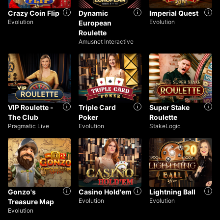
Crazy Coin Flip
Dynamic
Imperial Quest
Evolution
Evolution
European
Roulette
Amusnet Interactive
VIP Roulette -
Triple Card
Super Stake
The Club
Poker
Roulette
Pragmatic Live
Evolution
StakeLogic
Gonzo's
Casino Hold'em
Lightning Ball
Evolution
Evolution
Treasure Map
Evolution