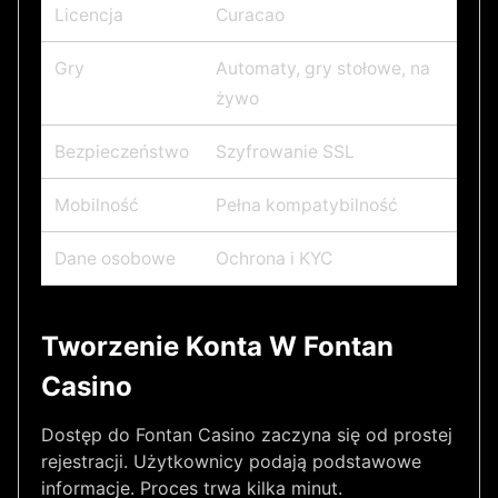
Licencja
Curacao
Gry
Automaty, gry stołowe, na
żywo
Bezpieczeństwo
Szyfrowanie SSL
Mobilność
Pełna kompatybilność
Dane osobowe
Ochrona i KYC
Tworzenie Konta W Fontan
Casino
Dostęp do Fontan Casino zaczyna się od prostej
rejestracji. Użytkownicy podają podstawowe
informacje. Proces trwa kilka minut.