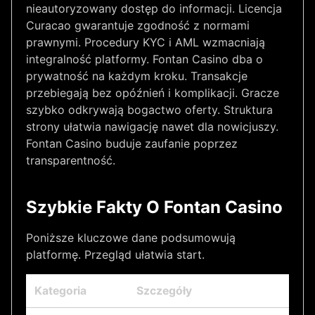
nieautoryzowany dostęp do informacji. Licencja
Curacao gwarantuje zgodność z normami
prawnymi. Procedury KYC i AML wzmacniają
integralność platformy. Fontan Casino dba o
prywatność na każdym kroku. Transakcje
przebiegają bez opóźnień i komplikacji. Gracze
szybko odkrywają bogactwo oferty. Struktura
strony ułatwia nawigację nawet dla nowicjuszy.
Fontan Casino buduje zaufanie poprzez
transparentność.
Szybkie Fakty O Fontan Casino
Poniższe kluczowe dane podsumowują
platformę. Przegląd ułatwia start.
Kategoria
Szczegóły