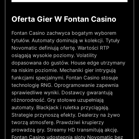
Oferta Gier W Fontan Casino
Fontan Casino zachwyca bogatym wyborem
tytułów. Automaty dominują w kolekcji. Tytuły
Novomatic definiują ofertę. Wartości RTP
osiągają wysokie poziomy. Volatility
dopasowana do gustów. House edge utrzymany
na niskim poziomie. Mechaniki gier intrygują
funkcjami specjalnymi. Fontan Casino stosuje
technologię RNG. Oprogramowanie zapewnia
sprawiedliwe wyniki. Dostawcy gwarantują
różnorodność. Gry stołowe uzupełniają
automaty. Blackjack i ruletka przyciągają.
Strategie przynoszą efekty. Dealerzy na żywo
tworzą atmosferę. Prawdziwi krupierzy
prowadzą gry. Streamy HD transmitują akcję.
Fontan Casino udostępnia sloty Novomatic bez