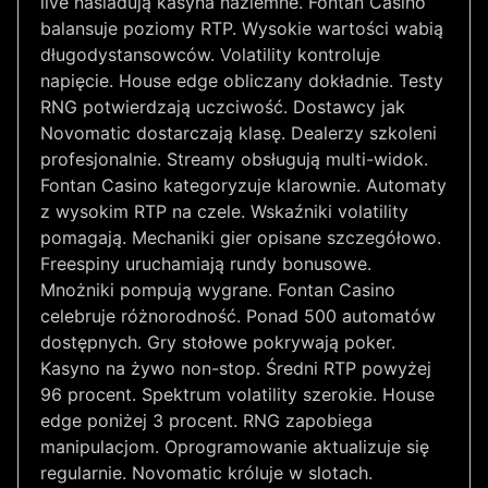
live naśladują kasyna naziemne. Fontan Casino
balansuje poziomy RTP. Wysokie wartości wabią
długodystansowców. Volatility kontroluje
napięcie. House edge obliczany dokładnie. Testy
RNG potwierdzają uczciwość. Dostawcy jak
Novomatic dostarczają klasę. Dealerzy szkoleni
profesjonalnie. Streamy obsługują multi-widok.
Fontan Casino kategoryzuje klarownie. Automaty
z wysokim RTP na czele. Wskaźniki volatility
pomagają. Mechaniki gier opisane szczegółowo.
Freespiny uruchamiają rundy bonusowe.
Mnożniki pompują wygrane. Fontan Casino
celebruje różnorodność. Ponad 500 automatów
dostępnych. Gry stołowe pokrywają poker.
Kasyno na żywo non-stop. Średni RTP powyżej
96 procent. Spektrum volatility szerokie. House
edge poniżej 3 procent. RNG zapobiega
manipulacjom. Oprogramowanie aktualizuje się
regularnie. Novomatic króluje w slotach.