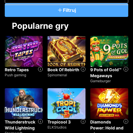
Filtruj
Popularne gry
Retro Tapes
Book Of Rebirth
9 Pots of Gold™
Push gaming
Spinomenal
Megaways
Gameburger
Thunderstruck
Tropicool 3
Diamonds
ELKStudios
Wild Lightning
Power: Hold and