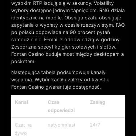
wysokim RTP ładują się w sekundy. Volatility
wybory dostępne jednym tapnięciem. RNG działa
identycznie na mobile. Obsługa czatu obsługuje
zapytania o wypłaty w czasie rzeczywistym. FAQ
po polsku odpowiada na 90 procent pytań
samodzielnie. E-mail z odpowiedzią w godziny.
Zespół zna specyfikę gier stołowych i slotów.
Fontan Casino buduje most między desktopem a
pocketem.
Następująca tabela podsumowuje kanały
wsparcia. Wybór kanału zależy od kwestii.
Fontan Casino gwarantuje dostępność.
Kanał
Czas
Zasięg
odpowiedzi
Czat na
natychmiast
24/7
żywo