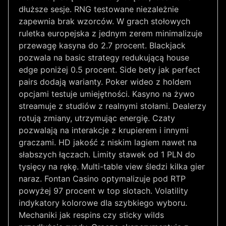
dłuższe sesje. RNG testowane niezależnie
zapewnia brak wzorców. W grach stołowych
ruletka europejska z jednym zerem minimalizuje
przewagę kasyna do 2.7 procent. Blackjack
pozwala na basic strategy redukującą house
edge poniżej 0.5 procent. Side bety jak perfect
pairs dodają warianty. Poker wideo z holdem
opcjami testuje umiejętności. Kasyno na żywo
streamuje z studiów z realnymi stołami. Dealerzy
rotują zmiany, utrzymując energię. Czaty
pozwalają na interakcje z krupierem i innymi
graczami. HD jakość z niskim lagiem nawet na
słabszych łączach. Limity stawek od 1 PLN do
tysięcy na rękę. Multi-table view śledzi kilka gier
naraz. Fontan Casino optymalizuje pod RTP
powyżej 97 procent w top slotach. Volatility
indykatory kolorowe dla szybkiego wyboru.
Mechaniki jak respins czy sticky wilds