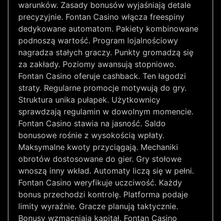
warunków. Zasady bonusów wyjaśniają detale
precyzyjnie. Fontan Casino włącza freespiny
dedykowane automatom. Pakiety kombinowane
podnoszą wartość. Program lojalnościowy
nagradza stałych graczy. Punkty gromadzą się
za zakłady. Poziomy awansują stopniowo.
Fontan Casino oferuje cashback. Ten łagodzi
straty. Regularne promocje motywują do gry.
Struktura unika pułapek. Użytkownicy
sprawdzają regulamin w dowolnym momencie.
Fontan Casino stawia na jasność. Saldo
bonusowe rośnie z wysokością wpłaty.
Maksymalne kwoty przyciągają. Mechaniki
obrotów dostosowane do gier. Gry stołowe
wnoszą inny wkład. Automaty liczą się w pełni.
Fontan Casino weryfikuje uczciwość. Każdy
bonus przechodzi kontrolę. Platforma podaje
limity wyraźnie. Gracze planują taktycznie.
Bonusy wzmacniają kapitał. Fontan Casino