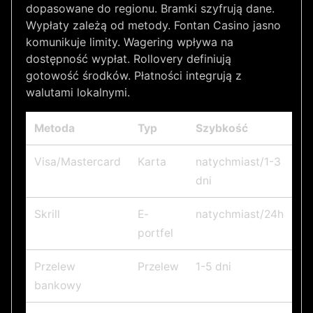
dopasowane do regionu. Bramki szyfrują dane.
Wypłaty zależą od metody. Fontan Casino jasno
komunikuje limity. Wagering wpływa na
dostępność wypłat. Rollovery definiują
gotowość środków. Płatności integrują z
walutami lokalnymi.
Metoda
Typ
Szybkość
Visa/Mastercard
Karta
natychmiast/1-3
dni
Skrill
E-
natychmiast/24h
portfel
Przelew
Przelew
1-5 dni
bankowy